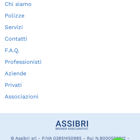
Chi siamo
Polizze
Servizi
Contatti
F.A.Q.
Professionisti
Aziende
Privati
Associazioni
© Assibri srl - P.IVA 03851450985 - Rui N.B000558912 -